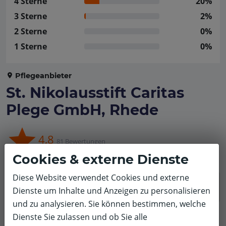
4 Sterne
20%
3 Sterne
2%
2 Sterne
0%
1 Sterne
0%
Pflegeanbieter
St. Nikolausstift Caritas
Plege GmbH, Rhede
4,8
81 Bewertungen
verifiziert
Cookies & externe Dienste
Diese Website verwendet Cookies und externe
Keine Bewertugen mit diesem Filter gefunden.
Dienste um Inhalte und Anzeigen zu personalisieren
und zu analysieren. Sie können bestimmen, welche
Dienste Sie zulassen und ob Sie alle
Filter zurücksetzen