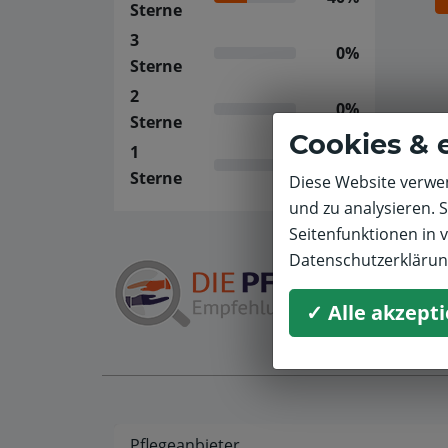
Sterne
3
0%
Sterne
2
0%
Sterne
Cookies & 
1
0%
Sterne
Diese Website verwen
und zu analysieren. 
Seitenfunktionen in 
Datenschutzerkläru
✓ Alle akzept
Pflegeanbieter