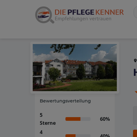
Bewertungsverteilung
5
60%
Sterne
4
40%