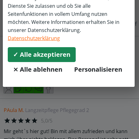
Dienste Sie zulassen und ob Sie alle
Gute Betreuung und eine schöne Atmosphäre im
Seitenfunktionen in vollem Umfang nutzen
Allgemeinen
möchten. Weitere Informationen erhalten Sie in
f
unserer Datenschutzerklärung.
Datenschutzerklärung
Adele B.
Langzeitpflege
Pflegegrad 2
✓ Alle akzeptieren
4,0/5
⨯ Alle ablehnen
Personalisieren
Nettes Pflegepersonal, fast immer leckeres Essen und
es ist alles sauber.
PAula M.
Langzeitpflege
Pflegegrad 2
5,0/5
Mir geht`s hier gut! Bin mit allem zufrieden und kann