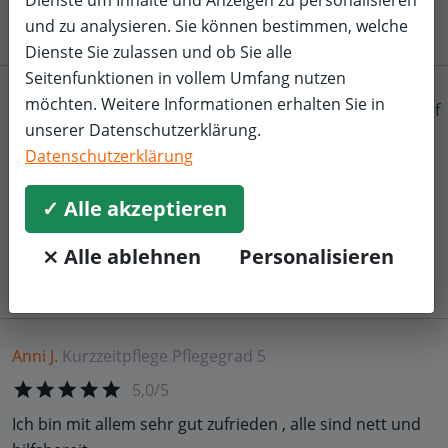
und zu analysieren. Sie können bestimmen, welche
Dienste Sie zulassen und ob Sie alle
Seitenfunktionen in vollem Umfang nutzen
Margreth B.
Kurzzeitpflege
Pflegegrad 5
möchten. Weitere Informationen erhalten Sie in
f
unserer Datenschutzerklärung.
5,0/5
Datenschutzerklärung
Ich fühle mich bei ihnen sehr gut aufgehoben, alle sind
sehr freundlich und hilfsbereit. Die täglichen Aktivitäten
✓ Alle akzeptieren
sind immer eine schöne Abwechslung für alle. Ich
komme gerne wieder.
⨯ Alle ablehnen
Personalisieren
Anni J.
Kurzzeitpflege
Pflegegrad 5
5,0/5
Ich bin mit allem sehr gut zufrieden , alle sind nett und